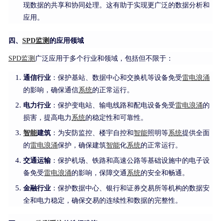
现数据的共享和协同处理。这有助于实现更广泛的数据分析和
应用。
四、
SPD
监测
的应用领域
SPD
监测
广泛应用于多个行业和领域，包括但不限于：
通信行业
：保护基站、数据中心和交换机等设备免受
雷电
浪涌
的影响，确保通信
系统
的正常运行。
电力行业
：保护变电站、输电线路和配电设备免受
雷电
浪涌
的
损害，提高电力
系统
的稳定性和可靠性。
智能
建筑
：为安防监控、楼宇自控和
智能
照明等
系统
提供全面
的
雷电
浪涌
保护，确保建筑
智能
化
系统
的正常运行。
交通运输
：保护机场、铁路和高速公路等基础设施中的电子设
备免受
雷电
浪涌
的影响，保障交通
系统
的安全和畅通。
金融行业
：保护数据中心、银行和证券交易所等机构的数据安
全和电力稳定，确保交易的连续性和数据的完整性。