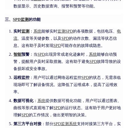
数据显示、历史数据查询、报警和预警等功能。
三、
SPD
监测
的功能
实时
监测
：
系统
能够实时
监测
SPD
的各项数据，包括电压、
电
流
、温度等关键参数，以及
SPD
的动作次数、漏流等状态信
息。这有助于及时发现
SPD
可能存在的故障或隐患。
智能
预警
：当
SPD
出现异常或老化迹象时，
系统
能够自动预
警，提醒用户及时采取措施。这有助于避免
SPD
故障导致的设
备损坏或安全事故。
远程监控
：用户可以通过网络远程监控
SPD
的状态，无需亲临
现场即可了解设备情况。这降低了运维成本，提高了运维效
率。
数据可视化
：
系统
提供数据可视化功能，用户可以通过图表、
曲线等形式直观地了解
SPD
的运行状态。这有助于用户更好地
理解
SPD
的工作情况，做出更明智的决策。
第三方平台对接
：部分
SPD
监测
系统
支持对接第三方平台，实