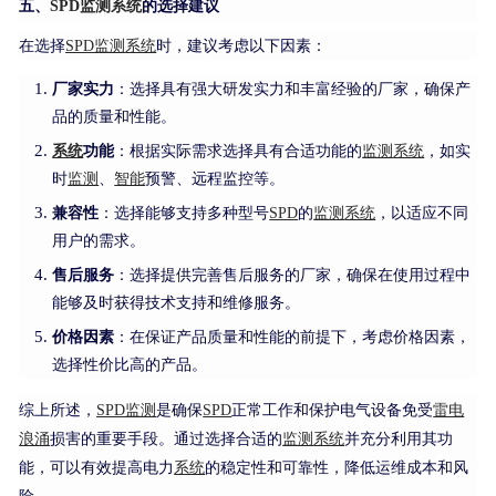
五、
SPD监测系统
的选择建议
在选择
SPD
监测
系统
时，建议考虑以下因素：
厂家实力
：选择具有强大研发实力和丰富经验的厂家，确保产
品的质量和性能。
系统
功能
：根据实际需求选择具有合适功能的
监测
系统
，如实
时
监测
、
智能
预警、远程监控等。
兼容性
：选择能够支持多种型号
SPD
的
监测
系统
，以适应不同
用户的需求。
售后服务
：选择提供完善售后服务的厂家，确保在使用过程中
能够及时获得技术支持和维修服务。
价格因素
：在保证产品质量和性能的前提下，考虑价格因素，
选择性价比高的产品。
综上所述，
SPD
监测
是确保
SPD
正常工作和保护电气设备免受
雷电
浪涌
损害的重要手段。通过选择合适的
监测
系统
并充分利用其功
能，可以有效提高电力
系统
的稳定性和可靠性，降低运维成本和风