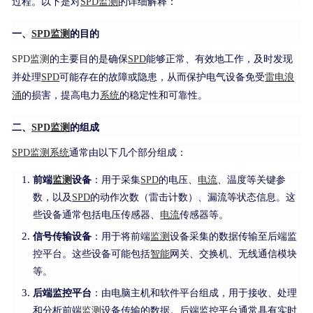
过程。以下是对
SPD
监测
的详细解释：
一、
SPD
监测
的目的
SPD监测
的主要目的是确保
SPD
能够正常、有效地工作，及时发现
并处理
SPD
可能存在的故障或隐患，从而保护电气设备免受
雷电
浪
涌
的损害，提高电力
系统
的稳定性和可靠性。
二、
SPD
监测
的组成
SPD
监测
系统
通常由以下几个部分组成：
前端
监测
设备
：用于采集
SPD
的电压、
电流
、温度等关键参
数，以及
SPD
的动作次数（雷击计数）、漏流等状态信息。这
些设备通常包括电压传感器、
电流
传感器等。
信号传输设备
：用于将前端
监测
设备采集的数据传输至后端监
控平台。这些设备可能包括
智能
网关、交换机、无线通信模块
等。
后端监控平台
：由电脑主机和软件平台组成，用于接收、处理
和分析前端
监测
设备传输的数据。后端监控平台通常具有实时