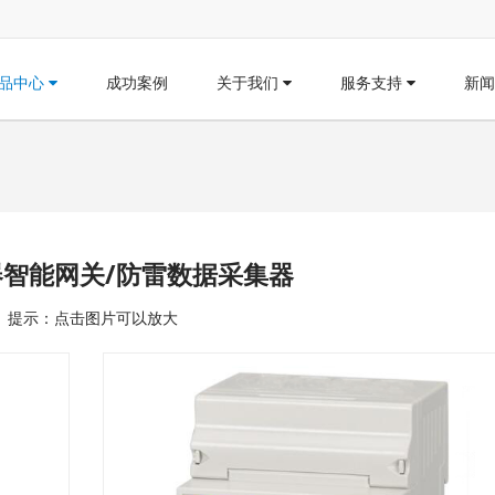
品中心
成功案例
关于我们
服务支持
新
器智能网关/防雷数据采集器
提示：点击图片可以放大