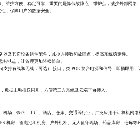
单、维护方便、稳定可靠。重要的是降低故障点、维护点，减少外部网络
定性，保障用户的数据安全。
务器及其它设备组件配备，减少连接数和故障点，提高
系统
稳定性。
监控状态，让管理更加轻松简单。
45(支持有线和无线，可选） 接口，类 POE 复合电源和信号，即插即用
化，数据主动推送同步，方便第三方
系统
及云端平台接入。
机场、铁路、工厂、酒店、仓库、交通等行业，广泛应用于计算机网络
PS 机房、蓄电池组机房、户外机柜、无人值守现场、药品库房、仓库等