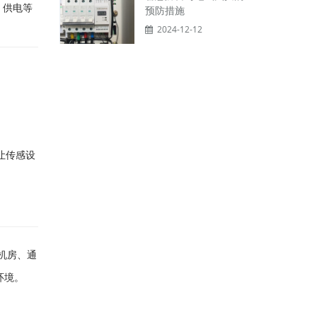
、供电等
预防措施
2024-12-12
，让传感设
机房、通
环境。