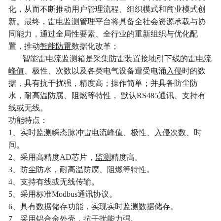
化，从而不断推动用户管理流程、组织模式和商业模式创
新。最终，
雷电
监测
管理平台将具备全社会资源承载与协
同能力，通过全局性要素、全行业的重新组织与优化配
置，推动
智能
防雷
数据化改革；
智能雷电流监测箱
是采集
防雷
装置接地引下线的
雷电
流
峰值
、极性、次数以及各类电气设备遭受电涌
入侵
时的数
据，具有抗干扰强，精度高；操作简单；并具备防尘防
水，耐高温防腐、阻燃等特性， 默认RS485通讯、支持有
线或无线。
功能特点：
1、实时
监测
瞬态脉冲
雷电
流
峰值
、极性、
入侵
次数、时
间。
2、采用高精度AD芯片，
监测
精度高。
3、防尘防水，耐高温防腐、阻燃等特性。
4、支持有线或无线传输。
5、采用标准Modbus通讯协议。
6、具有数据储存功能，实现实时
监测
数据储存。
7、采用铝合金外壳，抗干扰能力强.