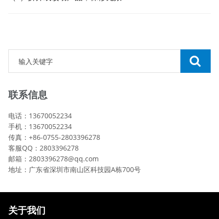
联系信息
电话：13670052234
手机：13670052234
传真：+86-0755-2803396278
客服QQ：2803396278
邮箱：2803396278@qq.com
地址：广东省深圳市南山区科技园A栋700号
关于我们