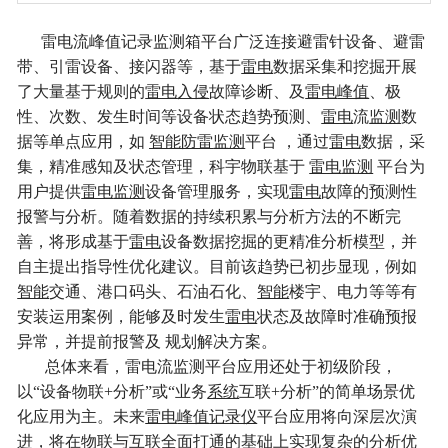
雷电流峰值记录监测箱
平台广泛连接避雷针设备、避雷
带、引雷设备、接闪器等，基于
雷电
数据采集和挖掘开展
了大量基于规则的
雷电
入侵
故障诊断、及
雷电
峰值
、极
性、次数、发生时间等设备状态趋势预测、
雷电
流
监测
数
据等单点应用，如
智能
防雷
监测
平台 ，通过
雷电
数据，采
集，精准感知及状态管理，科宇物联基于
雷电
监测
平台为
用户提供
雷电
监测
设备管理服务，实现
雷电
故障的预测性
报警与分析。随着数据的持续积累与分析方法的不断完
善，将形成基于
雷电
设备数据挖掘的更精准分析模型，并
自主提出指导性优化建议。目前该趋势已初步显现，例如
智能
交通、港口码头、石油石化、
智能
楼宇、电力等等有
安装运用案例，能够及时发生
雷电
状态及故障时准确预报
异常，并提前报警及 规划解决方案。
总体来看，
雷电流监测平台
应用还处于初级阶段，
以“设备物联+分析”或“业务
系统
互联+分析”的简单场景优
化应用为主。未来
雷电
峰值
记录仪
平台应用将向深层次演
进，将在物联与互联全面打通的基础上实现复杂的分析优