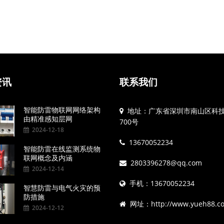
资讯
联系我们
智能防雷物联网网络架构
地址：广东省深圳市南山区科技
由精准感知层网
700号
2024-12-18
13670052234
智能防雷在线监测系统物
联网概念及内涵
2803396278@qq.com
2024-12-14
手机：13670052234
智慧防雷与电气火灾的预
防措施
网址：http://www.yueh88.c
2024-12-12