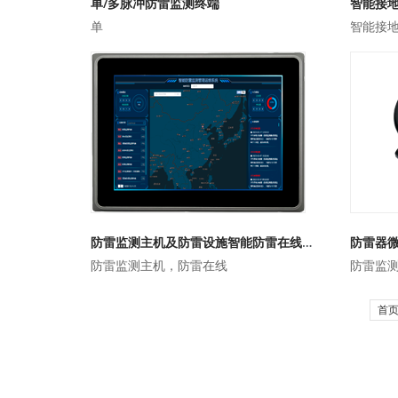
单/多脉冲防雷监测终端
单
智能接
防雷监测主机及防雷设施智能防雷在线监测系统
防雷器
防雷监测主机，防雷在线
防雷监测
首