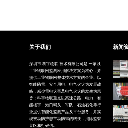
关于我们
新闻
深圳市 科宇物联 技术有限公司是 一家以
工业物联网监测应用解决方案为核心，并
提供工业物联网整体技术方案的企业。以
智能防雷、安全用电、电气火灾为发展战
略，减少雷电灾害及电气火灾的发生为宗
旨；科宇物联重点以高速公路、电力、智
能楼宇、港口码头、军队、石油石化等行
业提供智能化监测产品及平台服务，并实
现被动防护想主动防御的转变，消除监管
盲区和打破信...