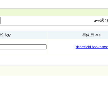
æ·»åŠ å†
èŠ‚åç§°
éš¶å±žå›¾ä¹¦
{dede:field.bookname