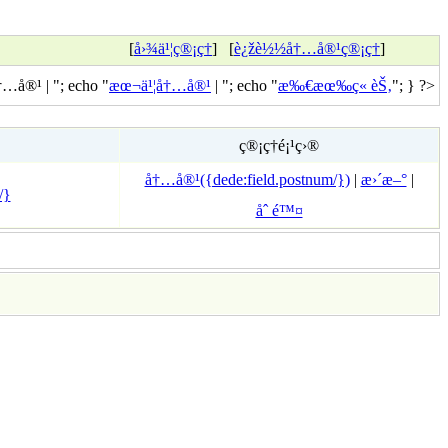
[
å›¾ä¹¦ç®¡ç†
] [
è¿žè½½å†…å®¹ç®¡ç†
]
…å®¹ | "; echo "
æœ¬ä¹¦å†…å®¹
| "; echo "
æ‰€æœ‰ç« èŠ‚
"; } ?>
ç®¡ç†é¡¹ç›®
å†…å®¹({dede:field.postnum/})
|
æ›´æ–°
|
/}
åˆ é™¤