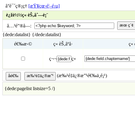
å°è¯´ç®¡ç†
[æŸ¥çœ‹é¦–é¡µ]
è¿žè½½ç« èŠ‚åˆ—è¡¨
å…³é”®å­—:
{dede:datalist} {/dede:datalist}
é€‰æ‹©
ç« èŠ‚åºå·
ç« 
ç¬¬
ç«
(æ‰¹é‡ä¿®æ”¹é€‰ä¸­é¡¹)
{dede:pagelist listsize=5 /}