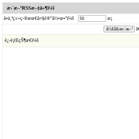
æ›´æ–°RSSæ–‡ä»¶ï¼š
å•ä¸ªç±»ç›®æœ€å¤§è®°å½•æ•°ï¼š
æ¡
ã
è¿›è¡ŒçŠ¶æ€ï¼š