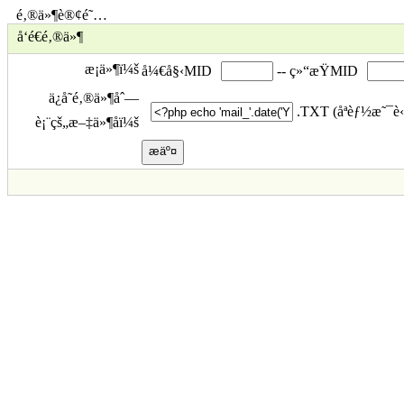
é‚®ä»¶è®¢é˜…
å‘é€é‚®ä»¶
æ¡ä»¶ï¼š
å¼€å§‹MID
-- ç»“æŸMID
ä¿å­˜é‚®ä»¶åˆ—
.TXT (åªèƒ½æ˜¯è
è¡¨çš„æ–‡ä»¶åï¼š