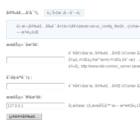
å®‰è£…å‘å¯¼
è¿”å›žæ¨¡å—åˆ—è¡¨
é¦–æ¬¡å®‰è£…å‰è¯·å¤‡ä»½å¥½{dede:var.uc_config_file/}é…ç½®
— æ³•è¿è¡Œ
æœåŠ¡ç«¯åœ°å€:
è¯¥å€¼åœ¨æ‚¨å®‰è£…å®Œ UCenter åŽ
å†µä¸‹ï¼Œä¿®æ”¹æ­¤é¡¹ï¼Œä¸€èˆ¬æƒ…å†
ä¾‹å¦‚: http://www.site.com/uc_server (æœ€å
åˆ›å§‹äººå¯†ç :
è¯¥å€¼åœ¨æ‚¨å®‰è£…å®Œ UCenter åŽä¼š
æœåŠ¡ç«¯IPåœ°å€:
å¦‚æžœæ‚¨çš„æœåŠ¡å™¨æ— æ³•é€šè¿‡å