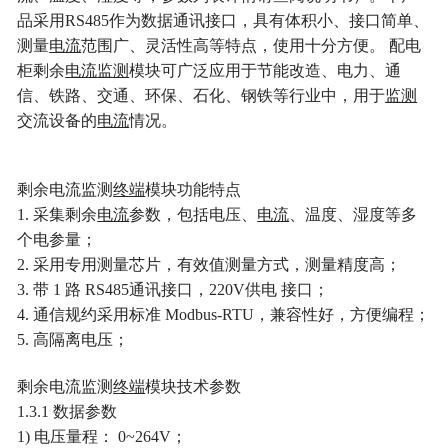
品采用RS485作为数据通讯接口，具有体积小、接口简单、
测量
电流
范围广、灵活性高等特点，使用十分方便。 配电
柜剩余
电流
监测
模块可广泛应用于节能改造、电力、通
信、铁路、交通、环保、石化、钢铁等行业中，用于
监测
交流设备的
电流
情况。
剩余电流监测
终端
模块
功能特点
1. 采集剩余
电流
参数，包括电压、
电流
、温度、湿度等多
个电参量；
2. 采用专用测量芯片，有效值测量方式，测量精度高；
3. 带 1 路 RS485通讯接口，220V供电 接口；
4. 通信规约采用标准 Modbus-RTU，兼容性好，方便编程；
5. 高隔离电压；
剩余
电流监测
终端
模块
技术参数
1.3.1 数据参数
1) 电压量程： 0~264V；