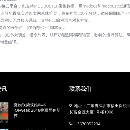
接云平台，也支持MODBUSTCP采集数据。用modbus和modbustcp通
外，还可配置成实时以太网总线扩展，最多扩展200个分站，循环周期低至7m
程IO无缝接入系统，支持PLC编程语言对其控制。
T协议的云平台，独特的MQTT脚本设计。
131标准，支持梯形图、指令列表、顺序功能图等编程语言，独特的编译算法、
持增量编译。
资讯
联系我们
微物联荣获维科杯
地址：广东省深圳市福田保税
·OFweek 2018物联网创新
长富金茂大厦1号楼1908
技
5-16
13670052234