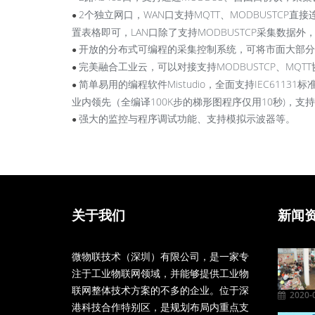
2个独立网口，WAN口支持MQTT、MODBUSTCP直接连
●
置表格即可，LAN口除了支持MODBUSTCP采集数据
开放的分布式可编程的采集控制系统，可将市面大部分远
●
完美融合工业云，可以对接支持MODBUSTCP、MQT
●
简单易用的编程软件Mistudio，全面支持IEC61
●
业内领先（全编译100K步的梯形图程序仅用10秒)，支
强大的监控与程序调试功能、支持模拟示波器等。
●
关于我们
新闻
微物联技术（深圳）有限公司，是一家专
注于工业物联网领域，并能够提供工业物
联网整体技术方案的不多的企业。位于深
2020-0
港科技合作特别区，是规划布局内重点支