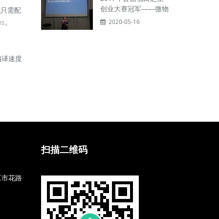
创业大赛冠军——微物
讯只需配
2020-05-16
s。
编译速度
扫描二维码
区市花路