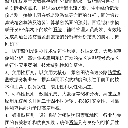
监测
系统
基于大数据存储和分析的结果，紧密结合路公司
的实际业务需求，通过
SPD
泄漏
电流
监测
、
雷电
峰值
记录
仪
监测
、
接地电阻在线监测系统
等方面的分析，同时通过
算法精密算法及边缘计算精密线圈的预测。再通过科宇物
联开发B/S架构下的软件
系统
，辅助管理人员高效、有效地
完成高速公路
防雷
监测
数据的分析与分析结果的展示，原
则如下。
1、
防雷
监测
发射器
技术先进性原则。数据采集、大数据存
储和分析、高速业务应用
系统
开发的技术选型须考虑技术
的行业应用案例、技术成熟性和创新性。
2、实用性原则。以实用为核心，紧密围绕高速公路
防雷
监
测
数据分析业务，摒弃华而不实的功能和太过于前卫的技
术和工具，以务实性、易用性和人性化为主。
3、可靠性原则。数据采集、大数据存储和分析、高速业务
应用
系统
须长时间二十四小时运转，必须对安全性、可靠
性和容错能力予以高度重视。
4、标准型原则：设计
系统
时须依照国家和地区、行业与集
团的有关标准和优良实践，确保
系统
具有良好的可扩展性